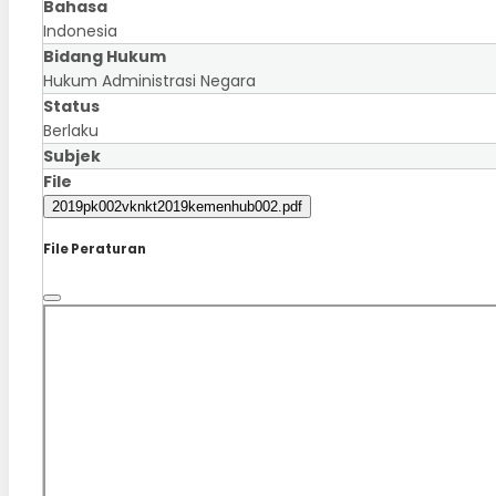
Bahasa
Indonesia
Bidang Hukum
Hukum Administrasi Negara
Status
Berlaku
Subjek
File
2019pk002vknkt2019kemenhub002.pdf
File Peraturan