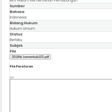
Biro Hukum Kementerian Perhubungan
Sumber
Bahasa
Indonesia
Bidang Hukum
Hukum Umum
Status
Berlaku
Subjek
File
2018hk.kemenhub103.pdf
File Peraturan