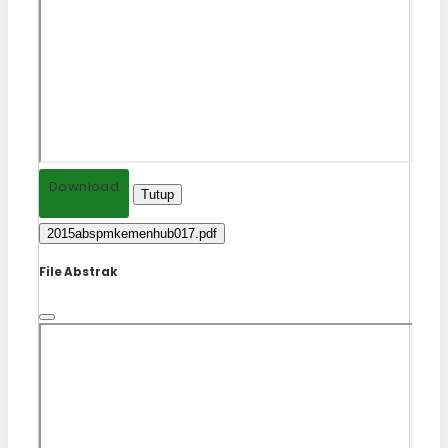
Download
Tutup
2015abspmkemenhub017.pdf
File Abstrak