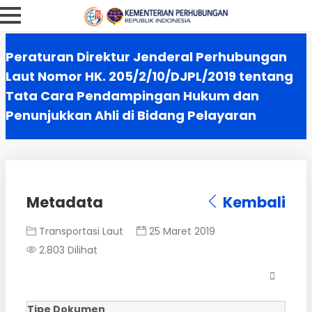
Peraturan Direktur Jenderal Perhubungan
Laut Nomor HK. 205/2/10/DJPL/2019 tentang
Tata Cara Pendampingan Hukum dan
Penunjukkan Ahli di Bidang Pelayaran
Metadata
Kembali
Transportasi Laut
25 Maret 2019
2.803 Dilihat
Tipe Dokumen