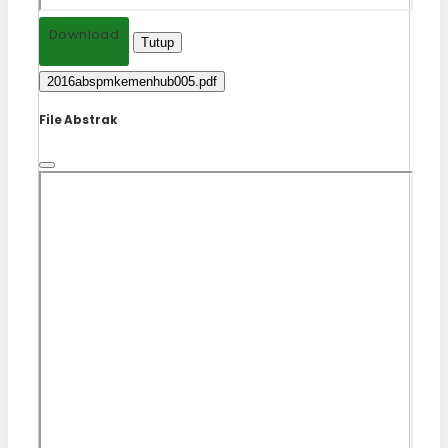
Download
Tutup
2016abspmkemenhub005.pdf
File Abstrak