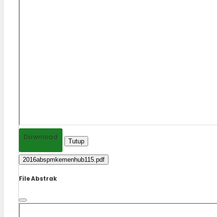
Download
Tutup
2016abspmkemenhub115.pdf
File Abstrak