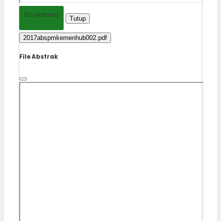
Download
Tutup
2017abspmkemenhub002.pdf
File Abstrak