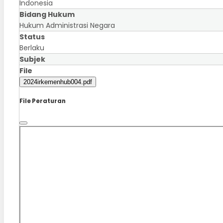
Indonesia
Bidang Hukum
Hukum Administrasi Negara
Status
Berlaku
Subjek
File
2024irkemenhub004.pdf
File Peraturan