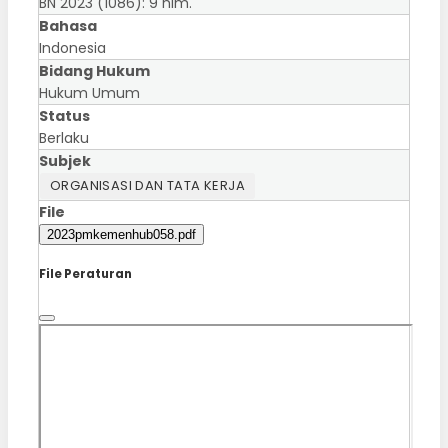
BN 2023 (1086): 9 hlm.
Bahasa
Indonesia
Bidang Hukum
Hukum Umum
Status
Berlaku
Subjek
ORGANISASI DAN TATA KERJA
File
2023pmkemenhub058.pdf
File Peraturan