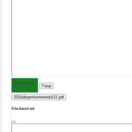
Download
Tutup
2016abspmkemenhub131.pdf
File Abstrak