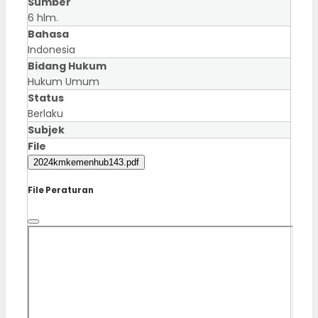
Sumber
6 hlm.
Bahasa
Indonesia
Bidang Hukum
Hukum Umum
Status
Berlaku
Subjek
File
2024kmkemenhub143.pdf
File Peraturan