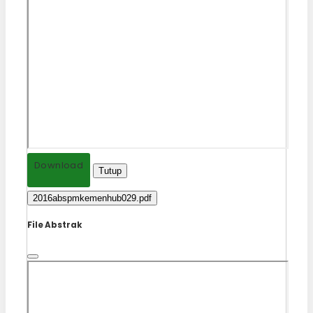
Download
Tutup
2016abspmkemenhub029.pdf
File Abstrak