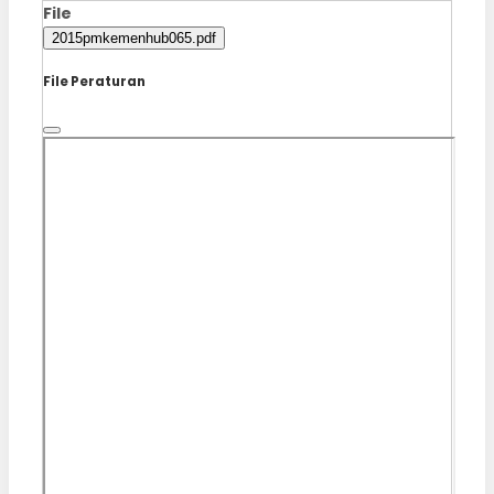
File
2015pmkemenhub065.pdf
File Peraturan