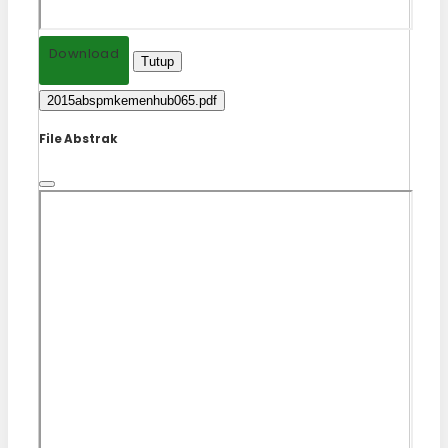
Download
Tutup
2015abspmkemenhub065.pdf
File Abstrak