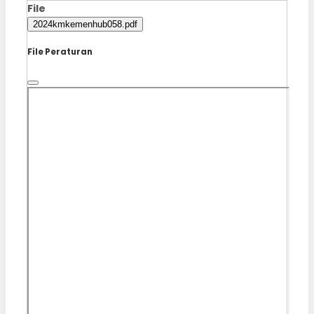
File
2024kmkemenhub058.pdf
File Peraturan