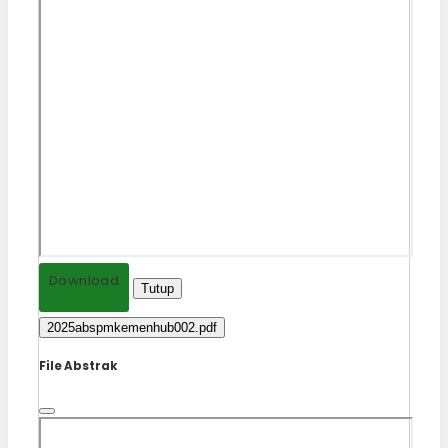
Download
Tutup
2025abspmkemenhub002.pdf
File Abstrak