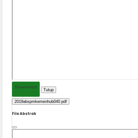
Download
Tutup
2019abspmkemenhub040.pdf
File Abstrak