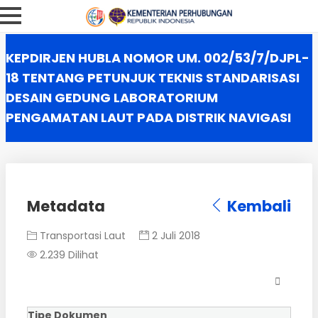
KEPDIRJEN HUBLA NOMOR UM. 002/53/7/DJPL-
18 TENTANG PETUNJUK TEKNIS STANDARISASI
DESAIN GEDUNG LABORATORIUM
PENGAMATAN LAUT PADA DISTRIK NAVIGASI
Metadata
Kembali
Transportasi Laut
2 Juli 2018
2.239 Dilihat
Tipe Dokumen