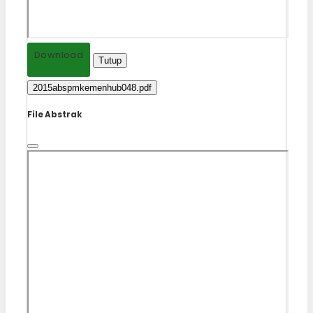
Download
Tutup
2015abspmkemenhub048.pdf
File Abstrak