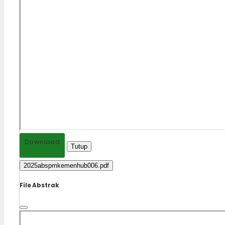
Download
Tutup
2025abspmkemenhub006.pdf
File Abstrak