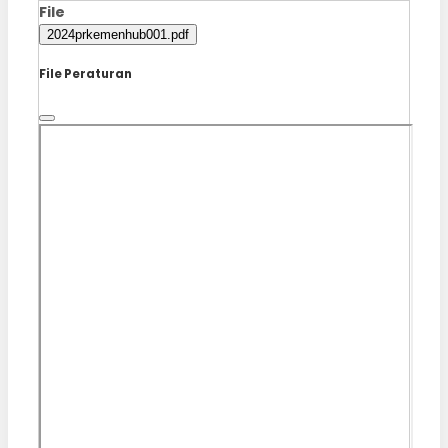
File
2024prkemenhub001.pdf
File Peraturan