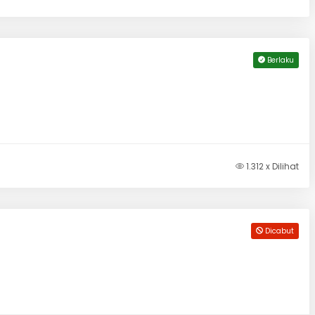
Berlaku
1.312 x Dilihat
Dicabut