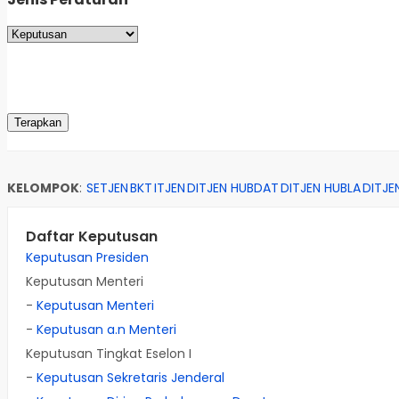
KELOMPOK
:
SETJEN
BKT
ITJEN
DITJEN HUBDAT
DITJEN HUBLA
DITJE
Daftar Keputusan
Keputusan Presiden
Keputusan Menteri
-
Keputusan Menteri
-
Keputusan a.n Menteri
Keputusan Tingkat Eselon I
-
Keputusan Sekretaris Jenderal