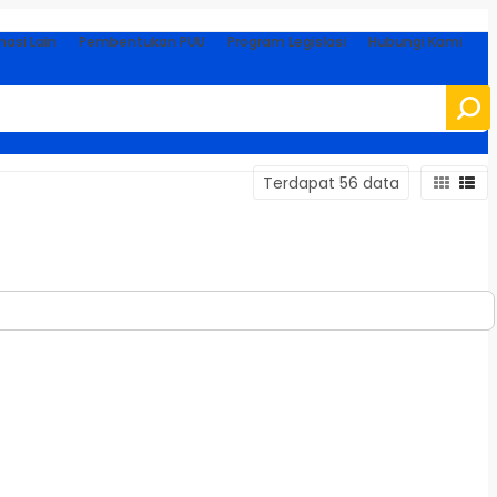
masi Lain
Pembentukan PUU
Program Legislasi
Hubungi Kami
Terdapat 56 data