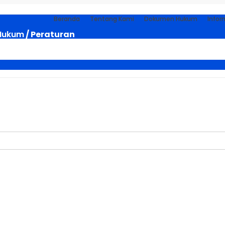
Beranda
Tentang Kami
Dokumen Hukum
Infor
Hukum
/ Peraturan