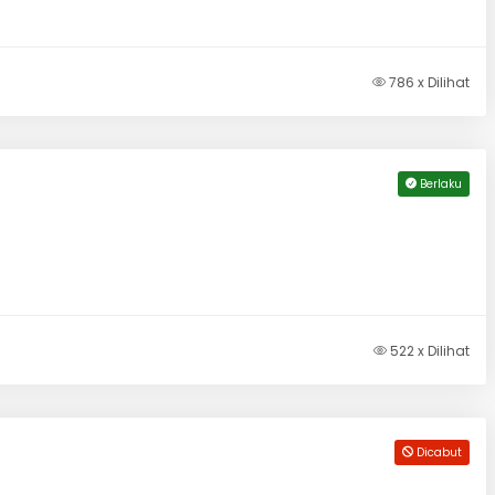
786 x Dilihat
Berlaku
522 x Dilihat
Dicabut