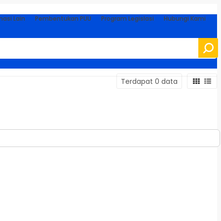
masi Lain
Pembentukan PUU
Program Legislasi
Hubungi Kami
Terdapat 0 data