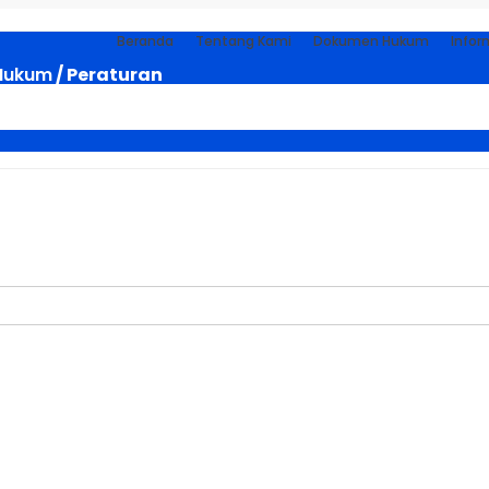
Beranda
Tentang Kami
Dokumen Hukum
Infor
Hukum
/ Peraturan