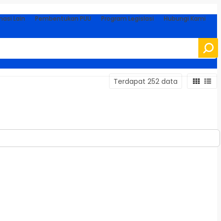
masi Lain
Pembentukan PUU
Program Legislasi
Hubungi Kami
Terdapat 252 data