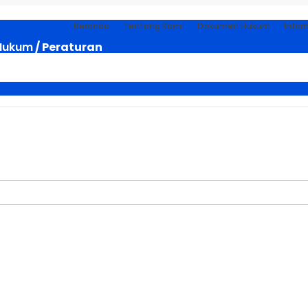
Beranda
Tentang Kami
Dokumen Hukum
Infor
Hukum
/ Peraturan