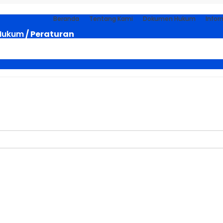
Beranda
Tentang Kami
Dokumen Hukum
Infor
Hukum
/ Peraturan