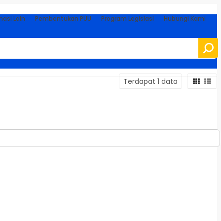
masi Lain
Pembentukan PUU
Program Legislasi
Hubungi Kami
Terdapat 1 data