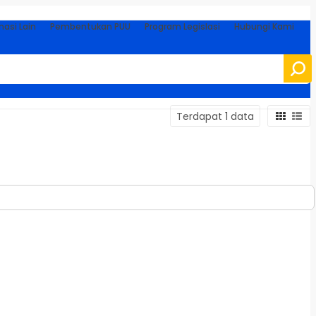
masi Lain
Pembentukan PUU
Program Legislasi
Hubungi Kami
Terdapat 1 data