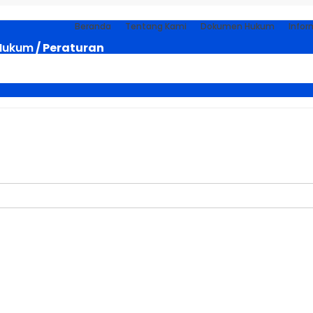
Beranda
Tentang Kami
Dokumen Hukum
Infor
Hukum
/ Peraturan