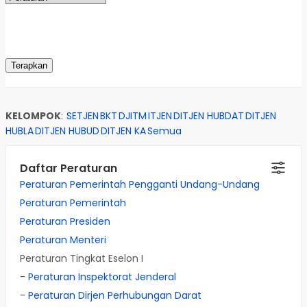
KELOMPOK
:
SETJEN
BKT
DJITM
ITJEN
DITJEN HUBDAT
DITJEN
HUBLA
DITJEN HUBUD
DITJEN KA
Semua
Daftar Peraturan
Peraturan Pemerintah Pengganti Undang-Undang
Peraturan Pemerintah
Peraturan Presiden
Peraturan Menteri
Peraturan Tingkat Eselon I
-
Peraturan Inspektorat Jenderal
-
Peraturan Dirjen Perhubungan Darat