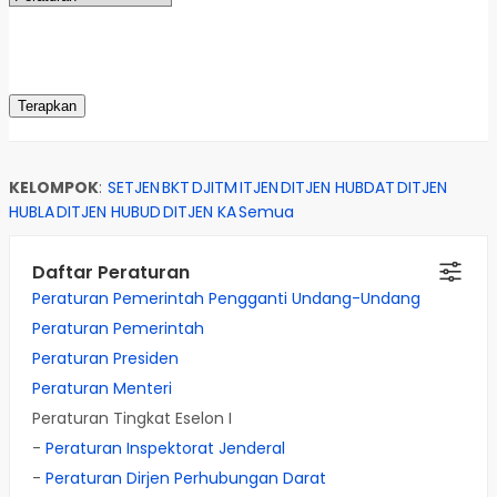
KELOMPOK
:
SETJEN
BKT
DJITM
ITJEN
DITJEN HUBDAT
DITJEN
HUBLA
DITJEN HUBUD
DITJEN KA
Semua
Daftar Peraturan
Peraturan Pemerintah Pengganti Undang-Undang
Peraturan Pemerintah
Peraturan Presiden
Peraturan Menteri
Peraturan Tingkat Eselon I
-
Peraturan Inspektorat Jenderal
-
Peraturan Dirjen Perhubungan Darat