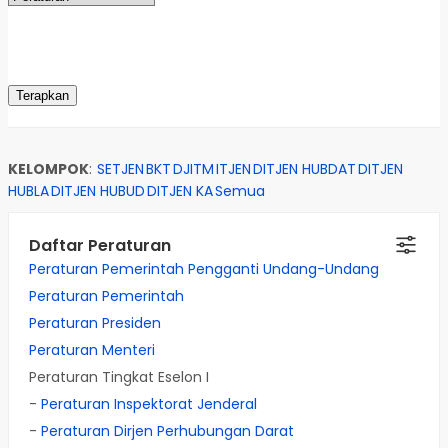
KELOMPOK
:
SETJEN
BKT
DJITM
ITJEN
DITJEN HUBDAT
DITJEN
HUBLA
DITJEN HUBUD
DITJEN KA
Semua
Daftar Peraturan
Peraturan Pemerintah Pengganti Undang-Undang
Peraturan Pemerintah
Peraturan Presiden
Peraturan Menteri
Peraturan Tingkat Eselon I
-
Peraturan Inspektorat Jenderal
-
Peraturan Dirjen Perhubungan Darat