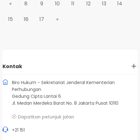
«
8
9
10
11
12
13
14
15
16
17
»
Kontak
Biro Hukum - Sekretariat Jenderal Kementerian
Perhubungan
Gedung Cipta Lantai 6
Jl. Medan Merdeka Barat No. 8 Jakarta Pusat 10110
Dapatkan petunjuk jalan
+21 151