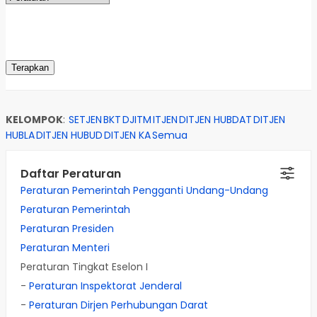
KELOMPOK
:
SETJEN
BKT
DJITM
ITJEN
DITJEN HUBDAT
DITJEN
HUBLA
DITJEN HUBUD
DITJEN KA
Semua
Daftar Peraturan
Peraturan Pemerintah Pengganti Undang-Undang
Peraturan Pemerintah
Peraturan Presiden
Peraturan Menteri
Peraturan Tingkat Eselon I
-
Peraturan Inspektorat Jenderal
-
Peraturan Dirjen Perhubungan Darat