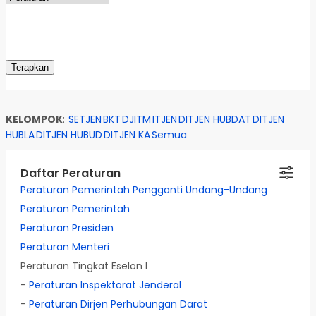
KELOMPOK
:
SETJEN
BKT
DJITM
ITJEN
DITJEN HUBDAT
DITJEN
HUBLA
DITJEN HUBUD
DITJEN KA
Semua
Daftar Peraturan
Peraturan Pemerintah Pengganti Undang-Undang
Peraturan Pemerintah
Peraturan Presiden
Peraturan Menteri
Peraturan Tingkat Eselon I
-
Peraturan Inspektorat Jenderal
-
Peraturan Dirjen Perhubungan Darat