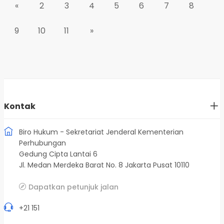
«
2
3
4
5
6
7
8
9
10
11
»
Kontak
Biro Hukum - Sekretariat Jenderal Kementerian
Perhubungan
Gedung Cipta Lantai 6
Jl. Medan Merdeka Barat No. 8 Jakarta Pusat 10110
Dapatkan petunjuk jalan
+21 151