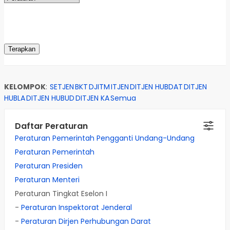
KELOMPOK
:
SETJEN
BKT
DJITM
ITJEN
DITJEN HUBDAT
DITJEN
HUBLA
DITJEN HUBUD
DITJEN KA
Semua
Daftar Peraturan
Peraturan Pemerintah Pengganti Undang-Undang
Peraturan Pemerintah
Peraturan Presiden
Peraturan Menteri
Peraturan Tingkat Eselon I
-
Peraturan Inspektorat Jenderal
-
Peraturan Dirjen Perhubungan Darat