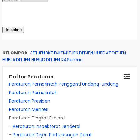
KELOMPOK
:
SETJEN
BKT
DJITM
ITJEN
DITJEN HUBDAT
DITJEN
HUBLA
DITJEN HUBUD
DITJEN KA
Semua
Daftar Peraturan
Peraturan Pemerintah Pengganti Undang-Undang
Peraturan Pemerintah
Peraturan Presiden
Peraturan Menteri
Peraturan Tingkat Eselon I
-
Peraturan Inspektorat Jenderal
-
Peraturan Dirjen Perhubungan Darat