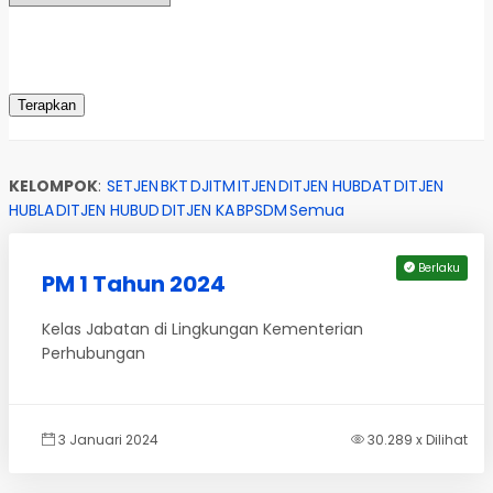
KELOMPOK
:
SETJEN
BKT
DJITM
ITJEN
DITJEN HUBDAT
DITJEN
HUBLA
DITJEN HUBUD
DITJEN KA
BPSDM
Semua
Berlaku
PM 1 Tahun 2024
Kelas Jabatan di Lingkungan Kementerian
Perhubungan
3 Januari 2024
30.289 x Dilihat