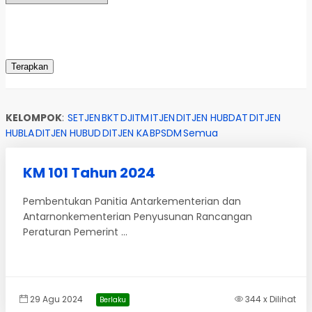
KELOMPOK
:
SETJEN
BKT
DJITM
ITJEN
DITJEN HUBDAT
DITJEN
HUBLA
DITJEN HUBUD
DITJEN KA
BPSDM
Semua
KM 101 Tahun 2024
Pembentukan Panitia Antarkementerian dan
Antarnonkementerian Penyusunan Rancangan
Peraturan Pemerint ...
29 Agu 2024
344 x Dilihat
Berlaku