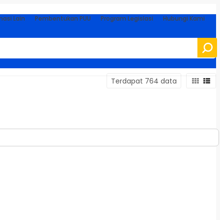
masi Lain
Pembentukan PUU
Program Legislasi
Hubungi Kami
Terdapat 764 data