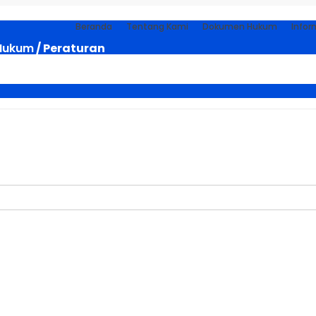
Beranda
Tentang Kami
Dokumen Hukum
Infor
Hukum
/ Peraturan