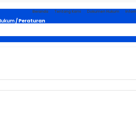
Beranda
Tentang Kami
Dokumen Hukum
Infor
Hukum
/ Peraturan