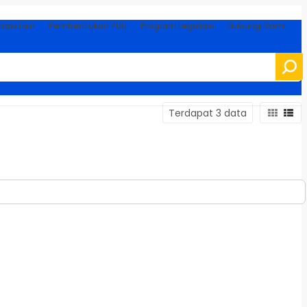
masi Lain
Pembentukan PUU
Program Legislasi
Hubungi Kami
Terdapat 3 data