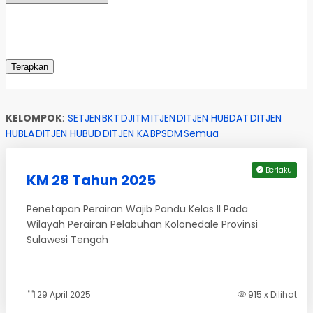
KELOMPOK
:
SETJEN
BKT
DJITM
ITJEN
DITJEN HUBDAT
DITJEN
HUBLA
DITJEN HUBUD
DITJEN KA
BPSDM
Semua
Berlaku
KM 28 Tahun 2025
Penetapan Perairan Wajib Pandu Kelas II Pada
Wilayah Perairan Pelabuhan Kolonedale Provinsi
Sulawesi Tengah
29 April 2025
915 x Dilihat