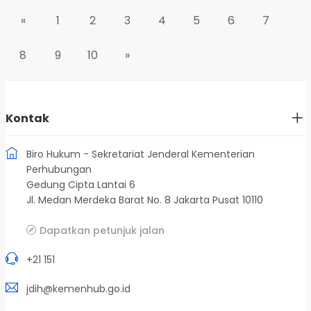
«
1
2
3
4
5
6
7
8
9
10
»
Kontak
Biro Hukum - Sekretariat Jenderal Kementerian
Perhubungan
Gedung Cipta Lantai 6
Jl. Medan Merdeka Barat No. 8 Jakarta Pusat 10110
Dapatkan petunjuk jalan
+21 151
jdih@kemenhub.go.id