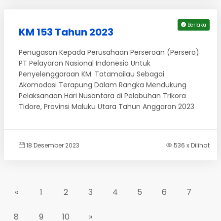
Berlaku
KM 153 Tahun 2023
Penugasan Kepada Perusahaan Perseroan (Persero)
PT Pelayaran Nasional Indonesia Untuk
Penyelenggaraan KM. Tatamailau Sebagai
Akomodasi Terapung Dalam Rangka Mendukung
Pelaksanaan Hari Nusantara di Pelabuhan Trikora
Tidore, Provinsi Maluku Utara Tahun Anggaran 2023
18 Desember 2023
536 x Dilihat
«
1
2
3
4
5
6
7
8
9
10
»