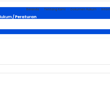
Beranda
Tentang Kami
Dokumen Hukum
Infor
Hukum
/ Peraturan