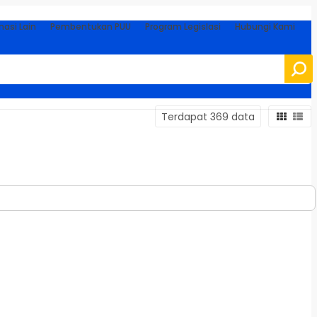
masi Lain
Pembentukan PUU
Program Legislasi
Hubungi Kami
Terdapat 369 data