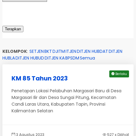
KELOMPOK
:
SETJEN
BKT
DJITM
ITJEN
DITJEN HUBDAT
DITJEN
HUBLA
DITJEN HUBUD
DITJEN KA
BPSDM
Semua
Berlaku
KM 85 Tahun 2023
Penetapan Lokasi Pelabuhan Margasari Baru di Desa
Margasari Ilir dan Desa Sungai Pitung, Kecamatan
Candi Laras Utara, Kabupaten Tapin, Provinsi
Kalimantan Selatan
3 Agustus 2023
527 x Dilihat