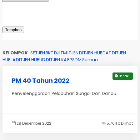
KELOMPOK
:
SETJEN
BKT
DJITM
ITJEN
DITJEN HUBDAT
DITJEN
HUBLA
DITJEN HUBUD
DITJEN KA
BPSDM
Semua
Berlaku
PM 40 Tahun 2022
Penyelenggaraan Pelabuhan Sungai Dan Danau
29 Desember 2022
5.764 x Dilihat