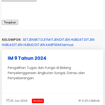
KELOMPOK
:
SETJEN
BKT
DJITM
ITJEN
DITJEN HUBDAT
DITJEN
HUBLA
DITJEN HUBUD
DITJEN KA
BPSDM
Semua
IM 9 Tahun 2024
Pengalihan Tugas dan Fungsi di Bidang
Penyelenggaraan Angkutan Sungai, Danau dan
Penyeberangan
20 Jun 2024
4.311 x Dilihat
Dicabut