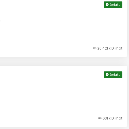
Berlaku
t
20.421 x Dilihat
Berlaku
631 x Dilihat