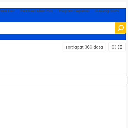
masi Lain
Pembentukan PUU
Program Legislasi
Hubungi Kami
Terdapat 369 data