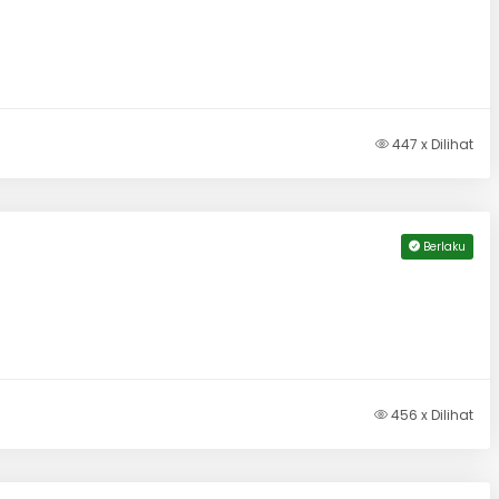
447 x Dilihat
Berlaku
456 x Dilihat