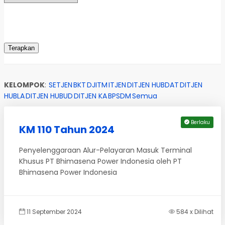
KELOMPOK
:
SETJEN
BKT
DJITM
ITJEN
DITJEN HUBDAT
DITJEN
HUBLA
DITJEN HUBUD
DITJEN KA
BPSDM
Semua
Berlaku
KM 110 Tahun 2024
Penyelenggaraan Alur-Pelayaran Masuk Terminal
Khusus PT Bhimasena Power Indonesia oleh PT
Bhimasena Power Indonesia
11 September 2024
584 x Dilihat