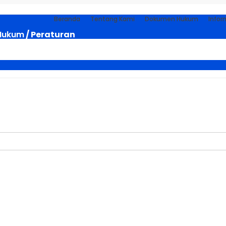
Beranda
Tentang Kami
Dokumen Hukum
Infor
Hukum
/ Peraturan