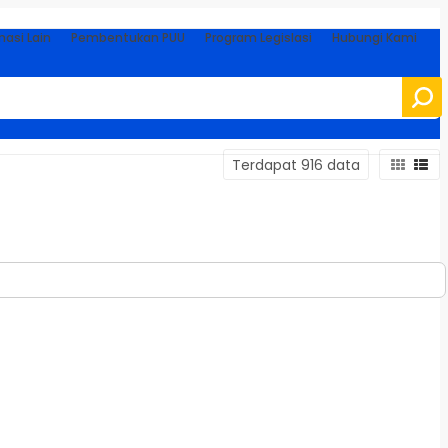
masi Lain
Pembentukan PUU
Program Legislasi
Hubungi Kami
Terdapat 916 data