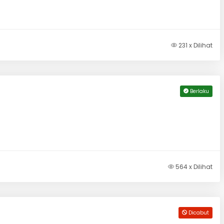
231 x Dilihat
Berlaku
564 x Dilihat
Dicabut