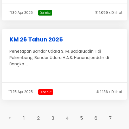
30 Apr 2025
1.059 x Dilihat
Berlaku
KM 26 Tahun 2025
Penetapan Bandar Udara S. M. Badaruddin II di
Palembang, Bandar Udara H.A.S. Hanandjoeddin di
Bangka ...
25 Apr 2025
1.186 x Dilihat
Dicabut
«
1
2
3
4
5
6
7