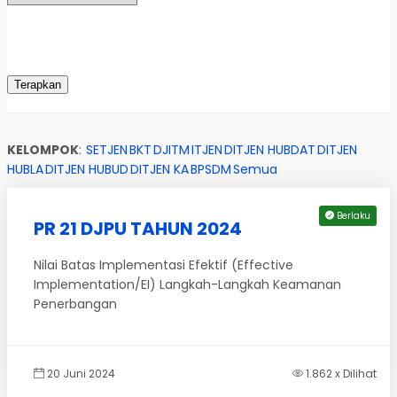
KELOMPOK
:
SETJEN
BKT
DJITM
ITJEN
DITJEN HUBDAT
DITJEN
HUBLA
DITJEN HUBUD
DITJEN KA
BPSDM
Semua
Berlaku
PR 21 DJPU TAHUN 2024
Nilai Batas Implementasi Efektif (Effective
Implementation/EI) Langkah-Langkah Keamanan
Penerbangan
20 Juni 2024
1.862 x Dilihat