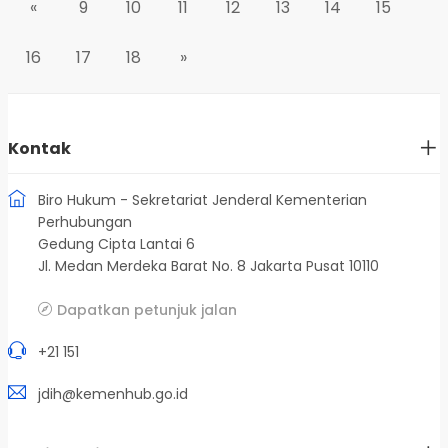
«
9
10
11
12
13
14
15
16
17
18
»
Kontak
Biro Hukum - Sekretariat Jenderal Kementerian
Perhubungan
Gedung Cipta Lantai 6
Jl. Medan Merdeka Barat No. 8 Jakarta Pusat 10110
Dapatkan petunjuk jalan
+21 151
jdih@kemenhub.go.id