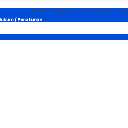
Beranda
Tentang Kami
Dokumen Hukum
Infor
Hukum
/ Peraturan