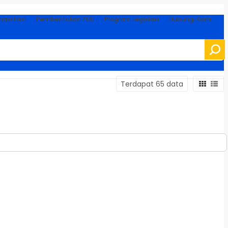
masi Lain
Pembentukan PUU
Program Legislasi
Hubungi Kami
Terdapat 65 data