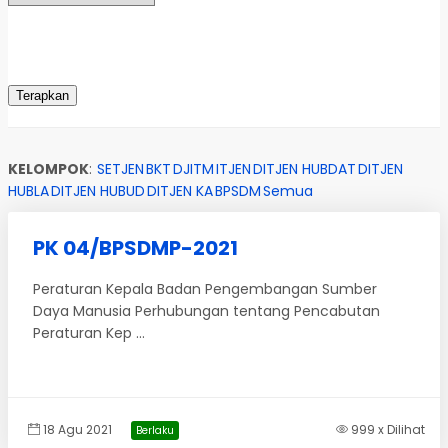
KELOMPOK
:
SETJEN
BKT
DJITM
ITJEN
DITJEN HUBDAT
DITJEN
HUBLA
DITJEN HUBUD
DITJEN KA
BPSDM
Semua
PK 04/BPSDMP-2021
Peraturan Kepala Badan Pengembangan Sumber
Daya Manusia Perhubungan tentang Pencabutan
Peraturan Kep ...
18 Agu 2021
999 x Dilihat
Berlaku