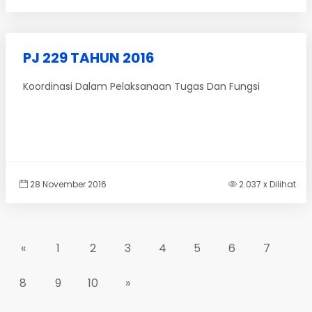
PJ 229 TAHUN 2016
Koordinasi Dalam Pelaksanaan Tugas Dan Fungsi
28 November 2016
2.037 x Dilihat
«
1
2
3
4
5
6
7
8
9
10
»